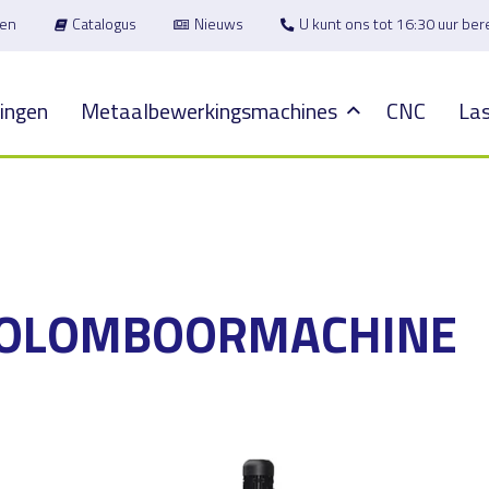
en
Catalogus
Nieuws
U kunt ons tot 16:30 uur be
ingen
Metaalbewerkingsmachines
CNC
Las
 KOLOMBOORMACHINE