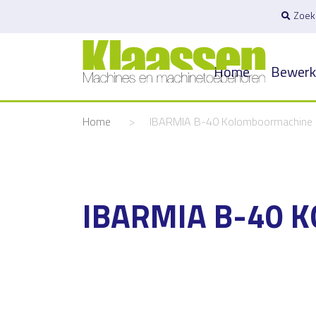
Zoek
Home
Bewerk
Home
>
IBARMIA B-40 Kolomboormachine
IBARMIA B-40