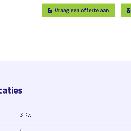
Vraag een offerte aan
caties
3 Kw
4