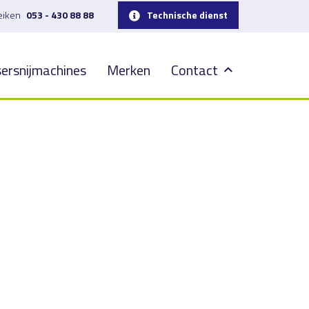
reiken
053 - 430 88 88
Technische dienst
ersnijmachines
Merken
Contact