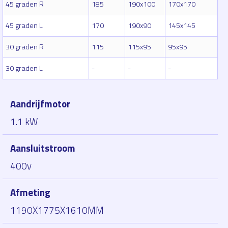
45 graden R
185
190x100
170x170
45 graden L
170
190x90
145x145
30 graden R
115
115x95
95x95
30 graden L
-
-
-
Aandrijfmotor
1.1 kW
Aansluitstroom
400v
Afmeting
1190X1775X1610MM