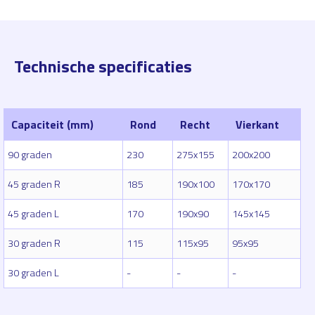
Technische specificaties
Capaciteit (mm)
Rond
Recht
Vierkant
90 graden
230
275x155
200x200
45 graden R
185
190x100
170x170
45 graden L
170
190x90
145x145
30 graden R
115
115x95
95x95
30 graden L
-
-
-