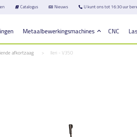
en
Catalogus
Nieuws
U kunt ons tot 16:30 uur be
ingen
Metaalbewerkingsmachines
CNC
Las
ende afkortzaag
>
Ileri - V350