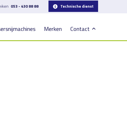
reiken
053 - 430 88 88
Technische dienst
ersnijmachines
Merken
Contact