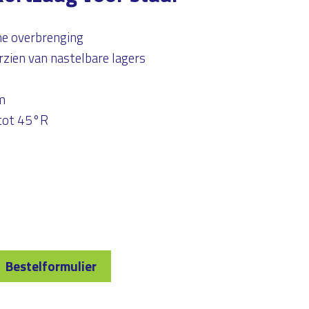
e overbrenging
orzien van nastelbare lagers
m
 tot 45°R
Bestelformulier