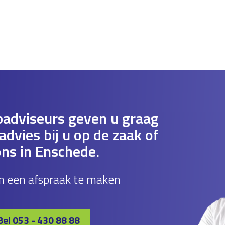
adviseurs geven u graag
dvies bij u op de zaak of
ons in Enschede.
m een afspraak te maken
Bel 053 - 430 88 88