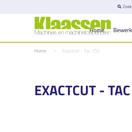
Zoek
Home
Bewerk
Home
>
Exactcut - Tac 155
EXACTCUT - TAC