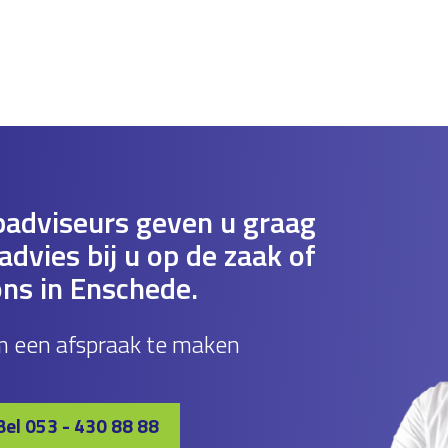
adviseurs geven u graag
dvies bij u op de zaak of
ons in Enschede.
m een afspraak te maken
Bel 053 - 430 88 88