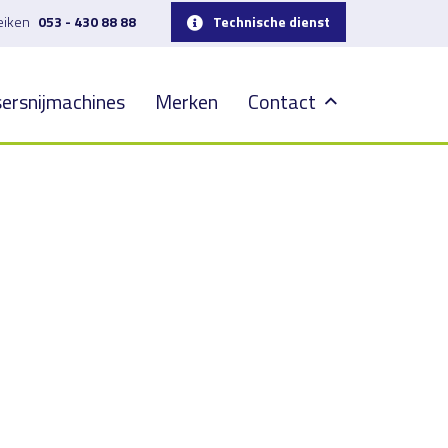
reiken
053 - 430 88 88
Technische dienst
ersnijmachines
Merken
Contact