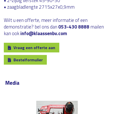
• 2-zijdig verstek 45-90-30°
• zaagbladlengte 2715x27x0,9mm
Wilt u een offerte, meer informatie of een
demonstratie? bel ons dan
053-430 8888
mailen
kan ook
info@klaassenbv.com
Vraag een offerte aan
Bestelformulier
Media