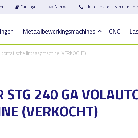
en
Catalogus
Nieuws
U kunt ons tot 16:30 uur be
ingen
Metaalbewerkingsmachines
CNC
Las
tomatische lintzaagmachine (VERKOCHT)
 STG 240 GA VOLAUT
NE (VERKOCHT)