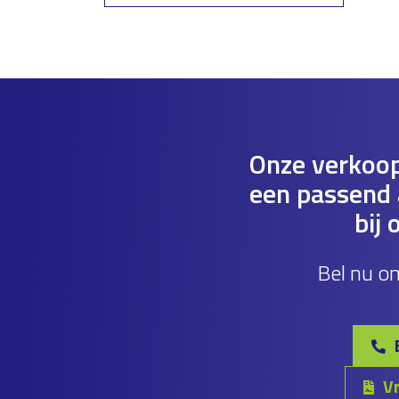
Onze verkoop
een passend a
bij 
Bel nu o
Vr