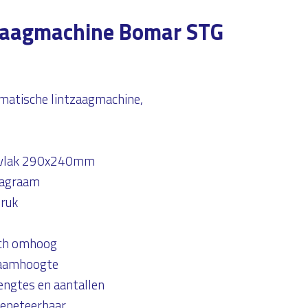
tzaagmachine Bomar STG
matische lintzaagmachine,
 vlak 290x240mm
aagraam
druk
sch omhoog
raamhoogte
lengtes en aantallen
repeteerbaar