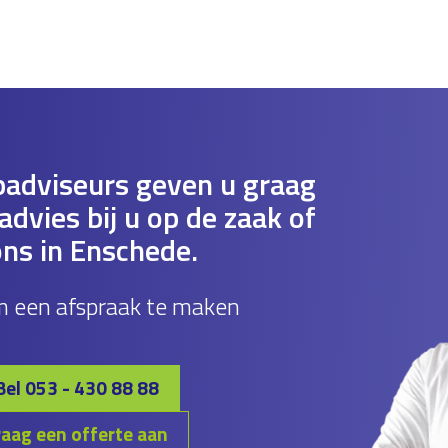
adviseurs geven u graag
dvies bij u op de zaak of
ons in Enschede.
m een afspraak te maken
Bel 053 - 430 88 88
aag een offerte aan