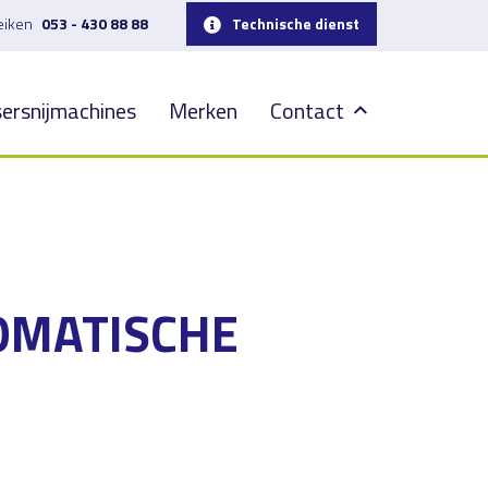
reiken
053 - 430 88 88
Technische dienst
ersnijmachines
Merken
Contact
OMATISCHE