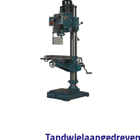
Tandwielaangedreve