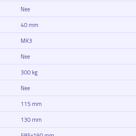
l
Nee
40 mm
MK3
Nee
300 kg
Nee
115 mm
130 mm
585x190 mm