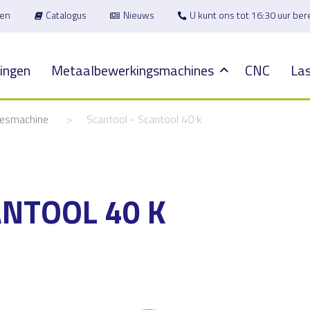
en
Catalogus
Nieuws
U kunt ons tot 16:30 uur be
ingen
Metaalbewerkingsmachines
CNC
Las
eesmachine
>
Scantool - Scantool 40 k
ANTOOL 40 K