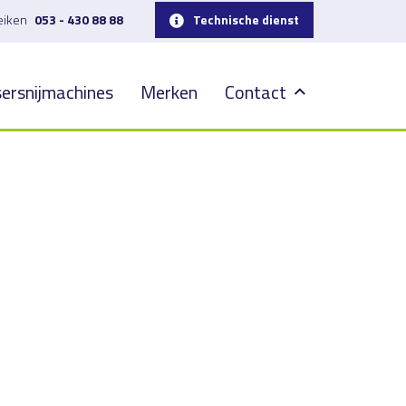
reiken
053 - 430 88 88
Technische dienst
ersnijmachines
Merken
Contact