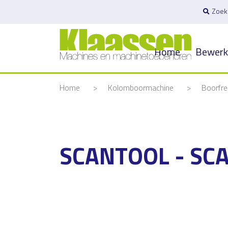
Zoek
Home
Bewerk
Home
>
Kolomboormachine
>
Boorfr
SCANTOOL - SC