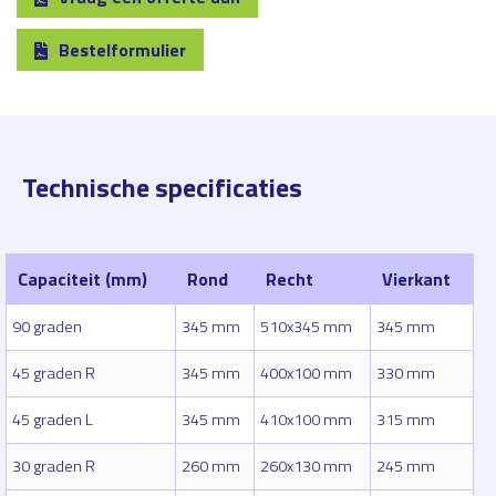
Bestelformulier
Technische specificaties
Capaciteit (mm)
Rond
Recht
Vierkant
90 graden
345 mm
510x345 mm
345 mm
45 graden R
345 mm
400x100 mm
330 mm
45 graden L
345 mm
410x100 mm
315 mm
30 graden R
260 mm
260x130 mm
245 mm