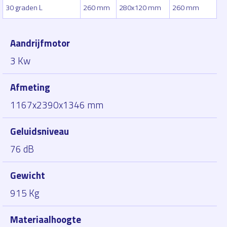
30 graden L
260 mm
280x120 mm
260 mm
Aandrijfmotor
3 Kw
Afmeting
1167x2390x1346 mm
Geluidsniveau
76 dB
Gewicht
915 Kg
Materiaalhoogte