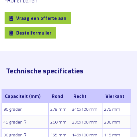
-Rollenbanen
Vraag een offerte aan
Bestelformulier
Technische specificaties
Capaciteit (mm)
Rond
Recht
Vierkant
90 graden
278 mm
340x100 mm
275 mm
45 graden R
260 mm
230x100 mm
230 mm
30 graden R
155 mm
145x100 mm
115 mm