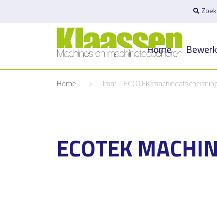
Zoek
Home
Bewerk
Home
>
Imm - ECOTEK machineafschermin
ECOTEK MACHI