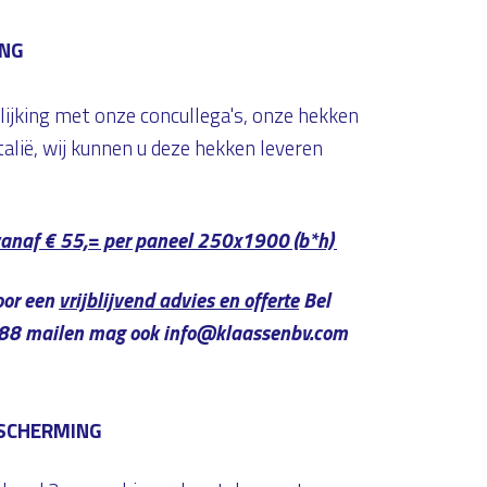
ING
elijking met onze concullega's, onze hekken
talië, wij kunnen u deze hekken leveren
anaf € 55,= per paneel 250x1900 (b*h)
oor een
vrijblijvend advies en offerte
Bel
 88 mailen mag ook info@klaassenbv.com
FSCHERMING