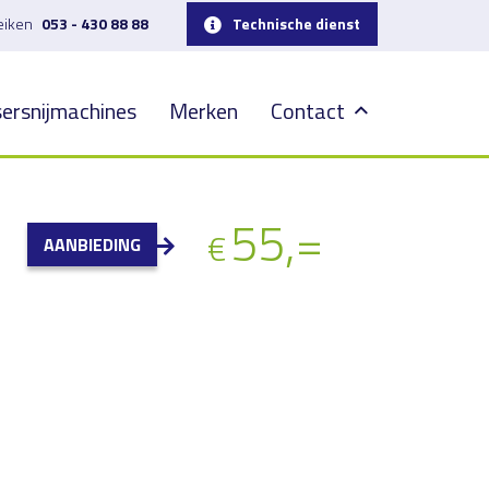
reiken
053 - 430 88 88
Technische dienst
ersnijmachines
Merken
Contact
55,=
€
AANBIEDING