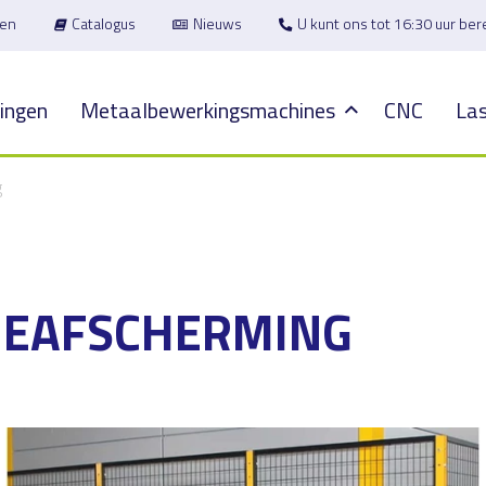
en
Catalogus
Nieuws
U kunt ons tot 16:30 uur be
ingen
Metaalbewerkingsmachines
CNC
Las
g
NEAFSCHERMING