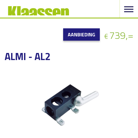
739,=
AANBIEDING
€
ALMI - AL2