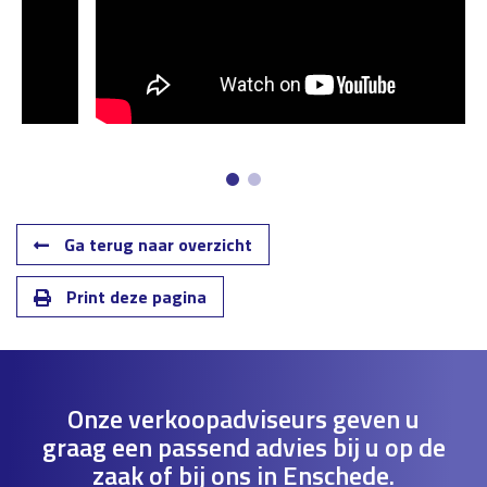
Ga terug naar overzicht
Print deze pagina
Onze verkoopadviseurs geven u
graag een passend advies bij u op de
zaak of bij ons in Enschede.