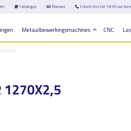
en
Catalogus
Nieuws
U kunt ons tot 16:30 uur be
ingen
Metaalbewerkingsmachines
CNC
Las
1270x2,5
 1270X2,5