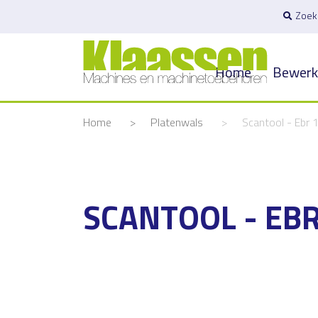
Zoek
Home
Bewerk
Home
>
Platenwals
>
Scantool - Ebr 
SCANTOOL - EBR