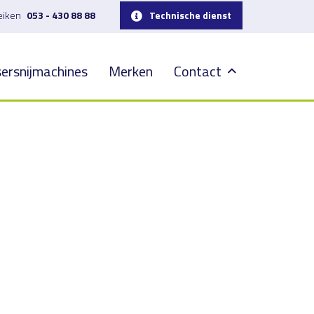
reiken
053 - 430 88 88
Technische dienst
ersnijmachines
Merken
Contact