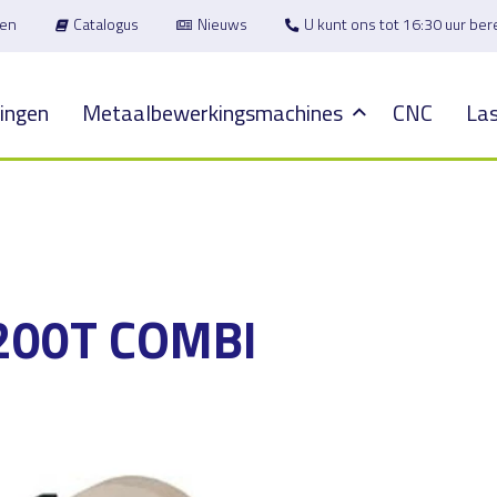
en
Catalogus
Nieuws
U kunt ons tot 16:30 uur be
ingen
Metaalbewerkingsmachines
CNC
Las
200T COMBI