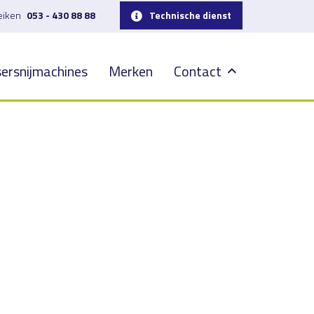
reiken
053 - 430 88 88
Technische dienst
ersnijmachines
Merken
Contact