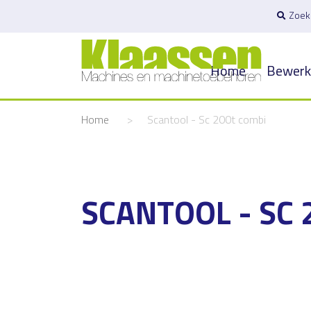
Zoek
Home
Bewerk
Home
>
Scantool - Sc 200t combi
SCANTOOL - SC 