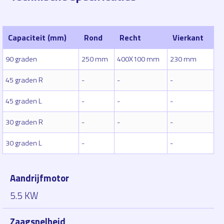
Capaciteit (mm)
Rond
Recht
Vierkant
90 graden
250 mm
400X100 mm
230 mm
45 graden R
-
-
-
45 graden L
-
-
-
30 graden R
-
-
-
30 graden L
-
-
Aandrijfmotor
5.5 KW
Zaagsnelheid