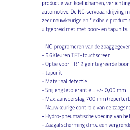
productie van koellichamen, verlichting,
automotive. De NC-servoaandrijving m
zeer nauwkeurige en flexibele product
uitgebreid met met boor- en tapunits.
- NC-programeren van de zaaggegeve
- 5.6Kleuren TFT-touchscreen
- Optie voor TR12 geïntegreerde boor
- tapunit
- Materiaal detectie
- Snijlengtetolerantie = +/- 0,05 mm
- Max. aanvoerslag 700 mm (reperterb
- Nauwkeurige controle van de zaagsne
- Hydro-pneumatische voeding van he
- Zaagafscherming d.m.v. een vergrend