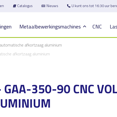
en
Catalogus
Nieuws
U kunt ons tot 16:30 uur be
ingen
Metaalbewerkingsmachines
CNC
Las
automatische afkortzaag aluminium
ische afkortzaag aluminium
 GAA-350-90 CNC VO
LUMINIUM