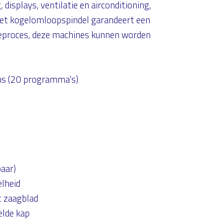
 displays, ventilatie en airconditioning,
et kogelomloopspindel garandeert een
ieproces, deze machines kunnen worden
ns (20 programma's)
aar)
lheid
t zaagblad
elde kap