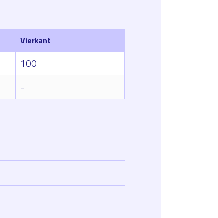
Vierkant
100
-