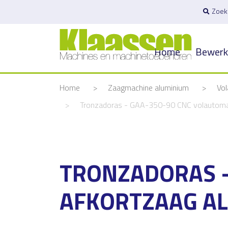
Zoek
Home
Bewerk
Home
>
Zaagmachine aluminium
>
Vol
>
Tronzadoras - GAA-350-90 CNC volautomat
TRONZADORAS -
AFKORTZAAG A