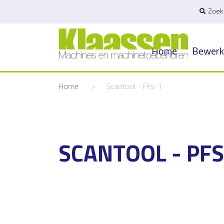
Zoek
Home
Bewerk
Home
>
Scantool - Pfs-1
SCANTOOL - PFS