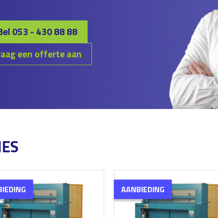
Bel 053 - 430 88 88
aag een offerte aan
NES
IEDING
AANBIEDING