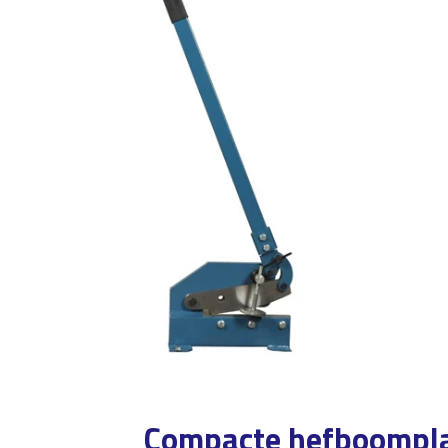
Compacte hefboomplaa