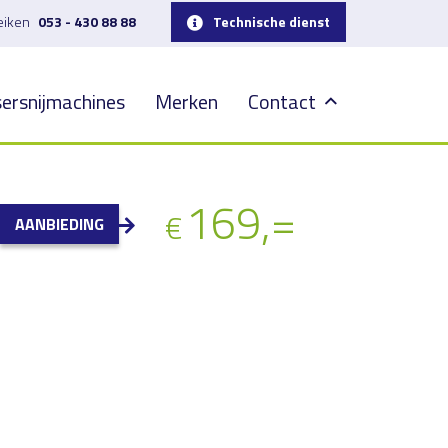
reiken
053 - 430 88 88
Technische dienst
ersnijmachines
Merken
Contact
169,=
€
AANBIEDING